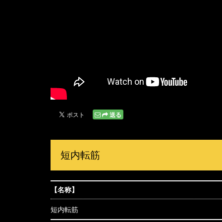
送る
短内転筋
【名称】
短内転筋