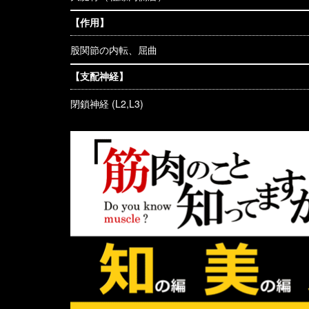
【作用】
股関節の内転、屈曲
【支配神経】
閉鎖神経 (L2,L3)