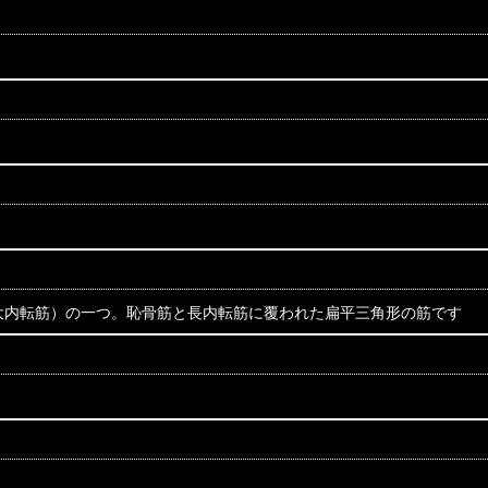
大内転筋）の一つ。恥骨筋と長内転筋に覆われた扁平三角形の筋です