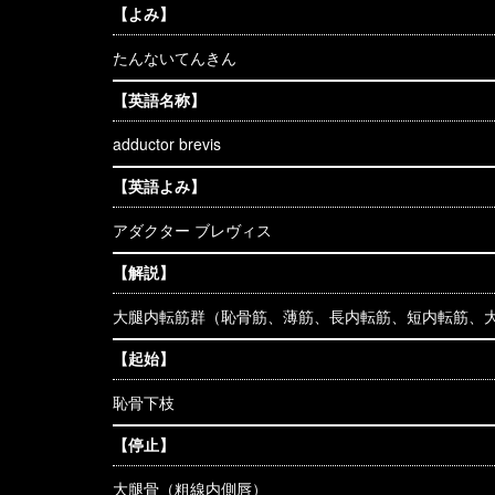
【よみ】
たんないてんきん
【英語名称】
adductor brevis
【英語よみ】
アダクター ブレヴィス
【解説】
大腿内転筋群（恥骨筋、薄筋、長内転筋、短内転筋、
【起始】
恥骨下枝
【停止】
大腿骨（粗線内側唇）