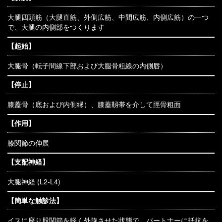
大腿四頭筋（大腿直筋、外側広筋、中間広筋、内側広筋）の一つ
で、大腿の内側部をつくります
【起始】
大腿骨（転子間線下部および大腿骨粗線の内側唇）
【停止】
膝蓋骨（底および内側縁）、膝蓋靱帯を介して脛骨粗面
【作用】
膝関節の伸展
【支配神経】
大腿神経 (L2-L4)
【簡単な触診法】
イスに座り股関節を軽く外旋させた状態で、パートナーに抵抗を