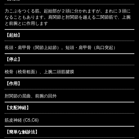
力こぶをつくる筋。起始部が２頭に分かれますが、まれに３頭に
なることもあります。肩関節と肘関節を越える二関節筋で、上腕
と前腕とに作用します
【起始】
長頭・肩甲骨（関節上結節）。短頭・肩甲骨（烏口突起）
【停止】
橈骨（橈骨粗面）、上腕二頭筋腱膜
【作用】
肘関節の屈曲、前腕の回外
【支配神経】
筋皮神経 (C5,C6)
【簡単な触診法】