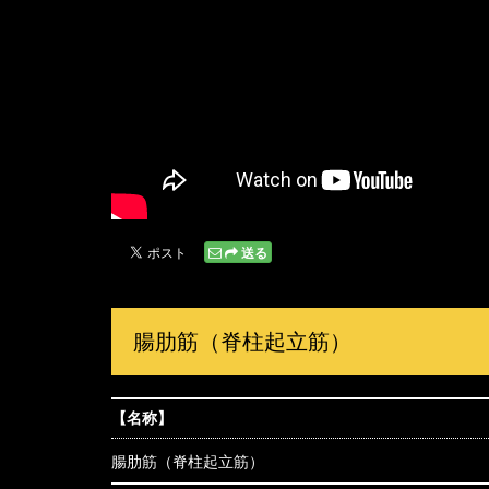
送る
腸肋筋（脊柱起立筋）
【名称】
腸肋筋（脊柱起立筋）