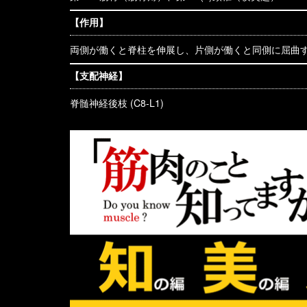
【作用】
両側が働くと脊柱を伸展し、片側が働くと同側に屈曲
【支配神経】
脊髄神経後枝 (C8-L1)