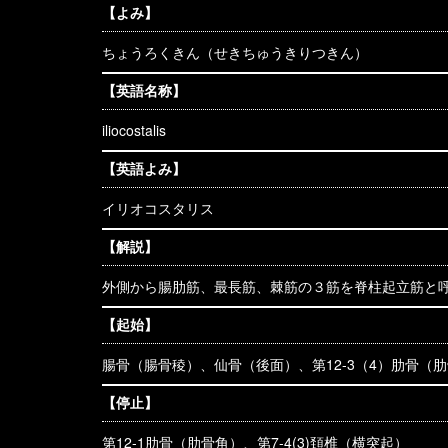
【よみ】
ちょうろくきん（せきちゅうきりつきん）
【英語名称】
iliocostalis
【英語よみ】
イリオコスタリス
【解説】
外側から腸肋筋、最長筋、棘筋の３筋を脊柱起立筋と
【起始】
腸骨（腸骨稜）、仙骨（後面）、第12-3（4）肋骨（
【停止】
第12-1肋骨（肋骨角）、第7-4(3)頚椎（横突起）