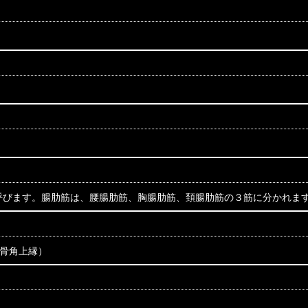
呼びます。腸肋筋は、腰腸肋筋、胸腸肋筋、頚腸肋筋の３筋に分かれま
肋骨角上縁）