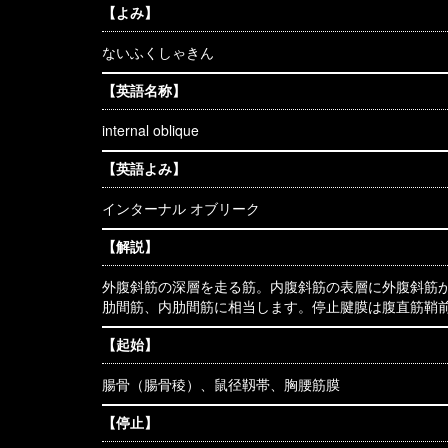
【よみ】
ないふくしゃきん
【英語名称】
internal oblique
【英語よみ】
インターナル オブリーク
【解説】
外腹斜筋の深層を走る筋。内腹斜筋の表層に外腹斜筋
肋間筋、内肋間筋に相当します。停止腱膜は腹直筋鞘
【起始】
腸骨（腸骨稜）、鼠径靱帯、胸腰筋膜
【停止】