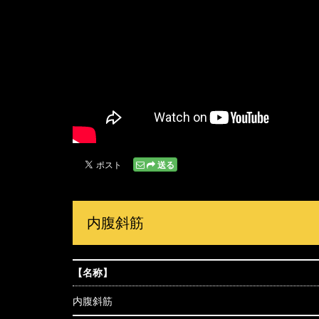
送る
内腹斜筋
【名称】
内腹斜筋