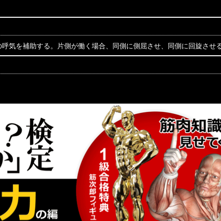
の呼気を補助する。片側が働く場合、同側に側屈させ、同側に回旋させ