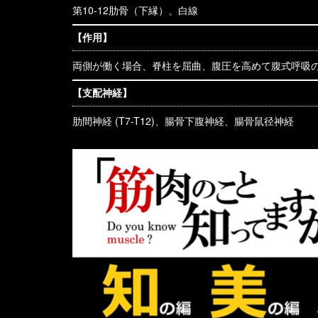
第10-12肋骨（下縁）、白線
【作用】
両側が働く場合、脊柱を屈曲、腹圧を高めて腹式呼吸
【支配神経】
肋間神経 (T7-T12)、腸骨下腹神経、腸骨鼠径神経