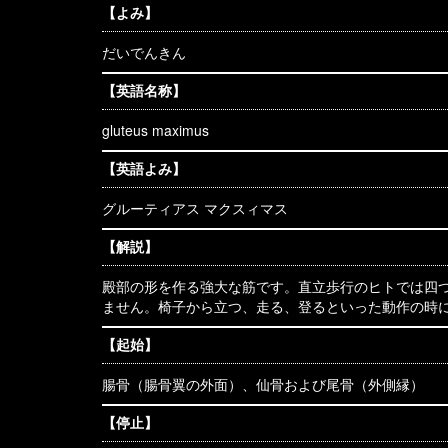
【よみ】
だいでんきん
【英語名称】
gluteus maximus
【英語よみ】
グルーティアス マクスィマス
【解説】
殿部の形を作る強大な筋です。直立歩行のヒトでは四
ません。椅子から立つ、走る、登るといった動作の時
【起始】
腸骨（腸骨翼の外面）、仙骨および尾骨（外側縁）
【停止】