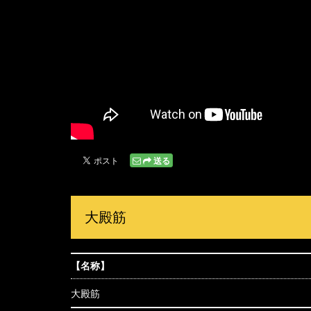
送る
大殿筋
【名称】
大殿筋