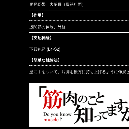
腸脛靱帯、大腿骨（殿筋粗面）
【作用】
股関節の伸展、外旋
【支配神経】
下殿神経 (L4-S2)
【簡単な触診法】
壁に手をついて、片脚を後方に持ち上げるように伸展